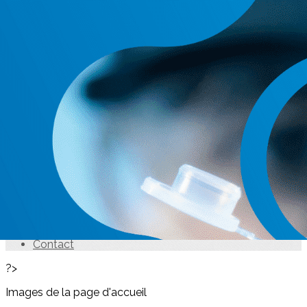
Exporter les lignes sélectionnées
Exporter toutes les colonnes
Exporter uniquement les colonnes affichées
Menu
<
>
Accueil
Actualités
Conseils & Comités
Missions & statuts
Membres bienfaiteurs 2026
Espace Éthique
Prix de Recherche
Concours des CLAN
Label SFNCM
Contact
?>
Images de la page d'accueil