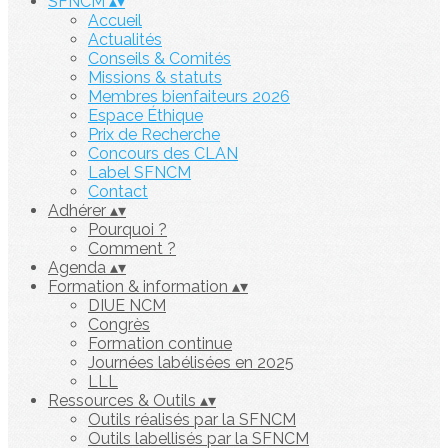
SFNCM
▴
▾
Accueil
Actualités
Conseils & Comités
Missions & statuts
Membres bienfaiteurs 2026
Espace Éthique
Prix de Recherche
Concours des CLAN
Label SFNCM
Contact
Adhérer
▴
▾
Pourquoi ?
Comment ?
Agenda
▴
▾
Formation & information
▴
▾
DIUE NCM
Congrès
Formation continue
Journées labélisées en 2025
LLL
Ressources & Outils
▴
▾
Outils réalisés par la SFNCM
Outils labellisés par la SFNCM