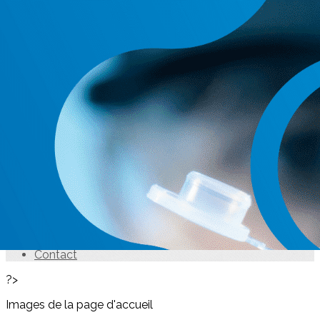
Exporter les lignes sélectionnées
Exporter toutes les colonnes
Exporter uniquement les colonnes affichées
Menu
<
>
Accueil
Actualités
Conseils & Comités
Missions & statuts
Membres bienfaiteurs 2026
Espace Éthique
Prix de Recherche
Concours des CLAN
Label SFNCM
Contact
?>
Images de la page d'accueil