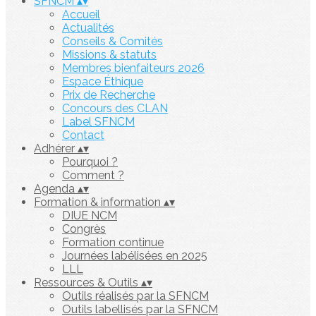
SFNCM
▴
▾
Accueil
Actualités
Conseils & Comités
Missions & statuts
Membres bienfaiteurs 2026
Espace Éthique
Prix de Recherche
Concours des CLAN
Label SFNCM
Contact
Adhérer
▴
▾
Pourquoi ?
Comment ?
Agenda
▴
▾
Formation & information
▴
▾
DIUE NCM
Congrès
Formation continue
Journées labélisées en 2025
LLL
Ressources & Outils
▴
▾
Outils réalisés par la SFNCM
Outils labellisés par la SFNCM