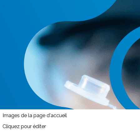
Exporter les lignes sélectionnées
Exporter toutes les colonnes
Exporter uniquement les colonnes affichées
Menu
<
>
Outils réalisés par la SFNCM
Outils labellisés par la SFNCM
Référentiels
Une question, une fiche
Pratiques en nutrition
Affiches contre la dénutrition
Evaluation des Pratiques Professionnelles
?>
Images de la page d'accueil
Cliquez pour éditer