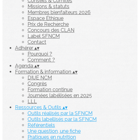
Conseils & Comités
Missions & statuts
Membres bienfaiteurs 2026
Espace Éthique
Prix de Recherche
Concours des CLAN
Label SFNCM
Contact
Adhérer
▴
▾
Pourquoi ?
Comment ?
Agenda
▴
▾
Formation & information
▴
▾
DIUE NCM
Congrès
Formation continue
Journées labélisées en 2025
LLL
Ressources & Outils
▴
▾
Outils réalisés par la SFNCM
Outils labellisés par la SFNCM
Référentiels
Une question, une fiche
Pratiques en nutrition